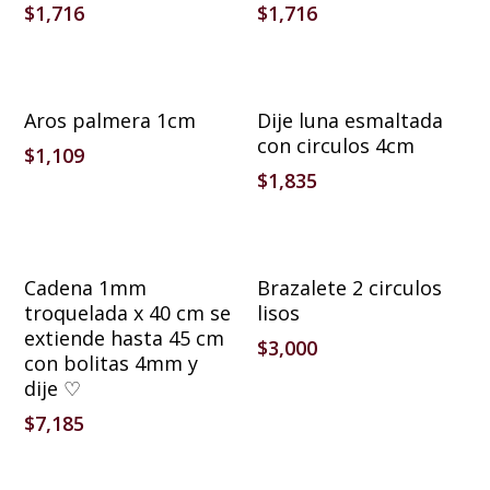
$
1,716
$
1,716
Añadir Al Carrito
Añadir Al Carrito
Aros palmera 1cm
Dije luna esmaltada
con circulos 4cm
$
1,109
$
1,835
Añadir Al Carrito
Añadir Al Carrito
Cadena 1mm
Brazalete 2 circulos
troquelada x 40 cm se
lisos
extiende hasta 45 cm
$
3,000
con bolitas 4mm y
dije ♡
$
7,185