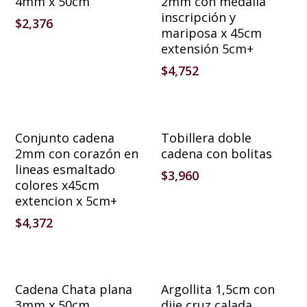
4mm x 50cm
2mm con medalla
inscripción y
$
2,376
mariposa x 45cm
extensión 5cm+
$
4,752
Añadir Al Carrito
Añadir Al Carrito
Conjunto cadena
Tobillera doble
2mm con corazón en
cadena con bolitas
lineas esmaltado
$
3,960
colores x45cm
extencion x 5cm+
$
4,372
Añadir Al Carrito
Añadir Al Carrito
Cadena Chata plana
Argollita 1,5cm con
3mm x 50cm
dije cruz calada