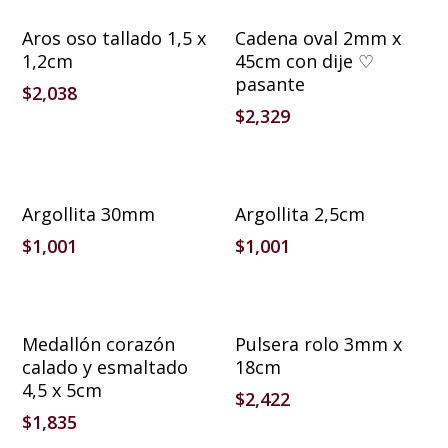
Añadir Al Carrito
Añadir Al Carrito
Aros oso tallado 1,5 x
Cadena oval 2mm x
1,2cm
45cm con dije ♡
pasante
$
2,038
$
2,329
Añadir Al Carrito
Añadir Al Carrito
Argollita 30mm
Argollita 2,5cm
$
1,001
$
1,001
Añadir Al Carrito
Añadir Al Carrito
Medallón corazón
Pulsera rolo 3mm x
calado y esmaltado
18cm
4,5 x 5cm
$
2,422
$
1,835