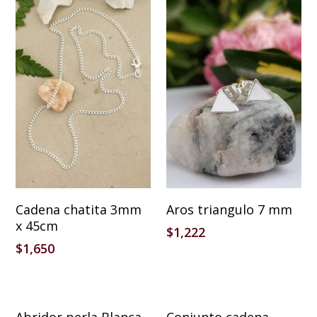
Añadir Al Carrito
Añadir Al Carrito
Cadena chatita 3mm
Aros triangulo 7 mm
x 45cm
$
1,222
$
1,650
Añadir Al Carrito
Añadir Al Carrito