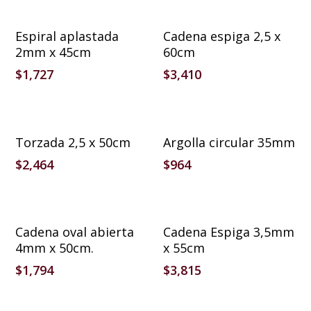
Añadir Al Carrito
Añadir Al Carrito
Espiral aplastada
Cadena espiga 2,5 x
2mm x 45cm
60cm
$
1,727
$
3,410
Añadir Al Carrito
Añadir Al Carrito
Torzada 2,5 x 50cm
Argolla circular 35mm
$
2,464
$
964
Añadir Al Carrito
Añadir Al Carrito
Cadena oval abierta
Cadena Espiga 3,5mm
4mm x 50cm.
x 55cm
$
1,794
$
3,815