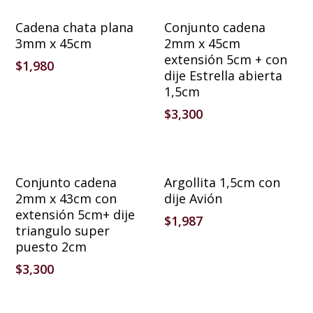
Añadir Al Carrito
Añadir Al Carrito
Cadena chata plana
Conjunto cadena
3mm x 45cm
2mm x 45cm
extensión 5cm + con
$
1,980
dije Estrella abierta
1,5cm
$
3,300
Añadir Al Carrito
Añadir Al Carrito
Conjunto cadena
Argollita 1,5cm con
2mm x 43cm con
dije Avión
extensión 5cm+ dije
$
1,987
triangulo super
puesto 2cm
$
3,300