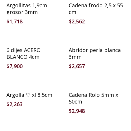
Añadir Al Carrito
Añadir Al Carrito
Argollitas 1,9cm
Cadena frodo 2,5 x 55
grosor 3mm
cm
$
1,718
$
2,562
Añadir Al Carrito
Añadir Al Carrito
6 dijes ACERO
Abridor perla blanca
BLANCO 4cm
3mm
$
7,900
$
2,657
Añadir Al Carrito
Añadir Al Carrito
Argolla ♡ xl 8,5cm
Cadena Rolo 5mm x
50cm
$
2,263
$
2,948