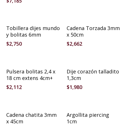
$
7,185
Añadir Al Carrito
Añadir Al Carrito
Tobillera dijes mundo
Cadena Torzada 3mm
y bolitas 6mm
x 50cm
$
2,750
$
2,662
Añadir Al Carrito
Añadir Al Carrito
Pulsera bolitas 2,4 x
Dije corazón talladito
18 cm extens 4cm+
1,3cm
$
2,112
$
1,980
Añadir Al Carrito
Añadir Al Carrito
Cadena chatita 3mm
Argollita piercing
x 45cm
1cm