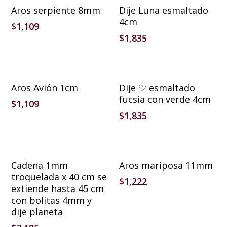
Añadir Al Carrito
Añadir Al Carrito
Aros serpiente 8mm
Dije Luna esmaltado
4cm
$
1,109
$
1,835
Añadir Al Carrito
Añadir Al Carrito
Aros Avión 1cm
Dije ♡ esmaltado
fucsia con verde 4cm
$
1,109
$
1,835
Añadir Al Carrito
Añadir Al Carrito
Cadena 1mm
Aros mariposa 11mm
troquelada x 40 cm se
$
1,222
extiende hasta 45 cm
con bolitas 4mm y
dije planeta