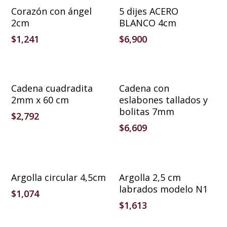
Añadir Al Carrito
Añadir Al Carrito
Corazón con ángel
5 dijes ACERO
2cm
BLANCO 4cm
$
1,241
$
6,900
Añadir Al Carrito
Añadir Al Carrito
Cadena cuadradita
Cadena con
2mm x 60 cm
eslabones tallados y
bolitas 7mm
$
2,792
$
6,609
Añadir Al Carrito
Añadir Al Carrito
Argolla circular 4,5cm
Argolla 2,5 cm
labrados modelo N1
$
1,074
$
1,613