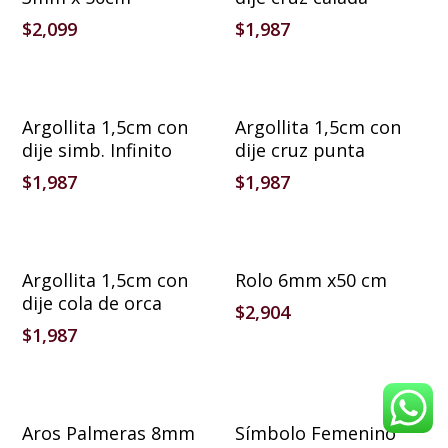
$
2,099
$
1,987
Añadir Al Carrito
Añadir Al Carrito
Argollita 1,5cm con
Argollita 1,5cm con
dije simb. Infinito
dije cruz punta
$
1,987
$
1,987
Añadir Al Carrito
Añadir Al Carrito
Argollita 1,5cm con
Rolo 6mm x50 cm
dije cola de orca
$
2,904
$
1,987
Añadir Al Carrito
Añadir Al Carrito
Aros Palmeras 8mm
Símbolo Femenino