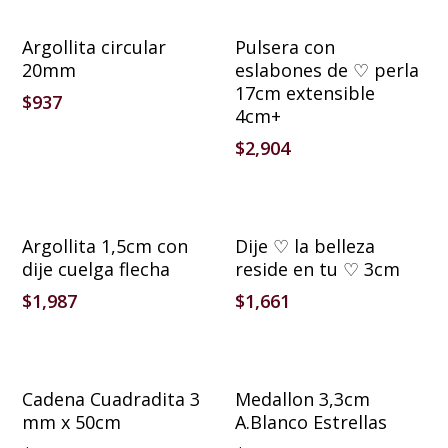
Añadir Al Carrito
Añadir Al Carrito
Argollita circular
Pulsera con
20mm
eslabones de ♡ perla
17cm extensible
$
937
4cm+
$
2,904
Añadir Al Carrito
Añadir Al Carrito
Argollita 1,5cm con
Dije ♡ la belleza
dije cuelga flecha
reside en tu ♡ 3cm
$
1,987
$
1,661
Añadir Al Carrito
Añadir Al Carrito
Cadena Cuadradita 3
Medallon 3,3cm
mm x 50cm
A.Blanco Estrellas