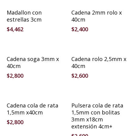
Añadir Al Carrito
Añadir Al Carrito
Madallon con
Cadena 2mm rolo x
estrellas 3cm
40cm
$
4,462
$
2,400
Añadir Al Carrito
Añadir Al Carrito
Cadena soga 3mm x
Cadena rolo 2,5mm x
40cm
40cm
$
2,800
$
2,600
Añadir Al Carrito
Añadir Al Carrito
Cadena cola de rata
Pulsera cola de rata
1,5mm x40cm
1,5mm con bolitas
3mm x18cm
$
2,800
extensión 4cm+