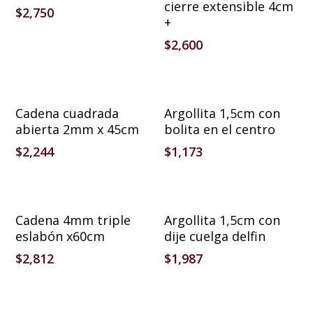
cierre extensible 4cm
$
2,750
+
$
2,600
Añadir Al Carrito
Añadir Al Carrito
Cadena cuadrada
Argollita 1,5cm con
abierta 2mm x 45cm
bolita en el centro
$
2,244
$
1,173
Añadir Al Carrito
Añadir Al Carrito
Cadena 4mm triple
Argollita 1,5cm con
eslabón x60cm
dije cuelga delfin
$
2,812
$
1,987