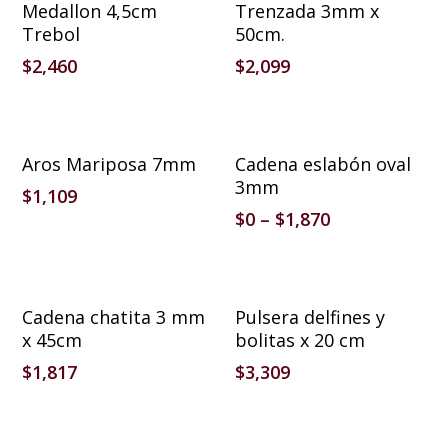
Añadir Al Carrito
Añadir Al Carrito
Medallon 4,5cm
Trenzada 3mm x
Trebol
50cm.
$
2,460
$
2,099
Añadir Al Carrito
Seleccionar Opciones
Aros Mariposa 7mm
Cadena eslabón oval
3mm
$
1,109
$
0
–
$
1,870
Añadir Al Carrito
Añadir Al Carrito
Cadena chatita 3 mm
Pulsera delfines y
x 45cm
bolitas x 20 cm
$
1,817
$
3,309