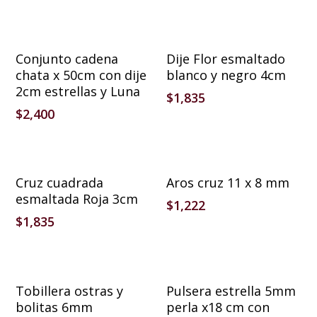
Añadir Al Carrito
Añadir Al Carrito
Conjunto cadena
Dije Flor esmaltado
chata x 50cm con dije
blanco y negro 4cm
2cm estrellas y Luna
$
1,835
$
2,400
Añadir Al Carrito
Añadir Al Carrito
Cruz cuadrada
Aros cruz 11 x 8 mm
esmaltada Roja 3cm
$
1,222
$
1,835
Añadir Al Carrito
Añadir Al Carrito
Tobillera ostras y
Pulsera estrella 5mm
bolitas 6mm
perla x18 cm con