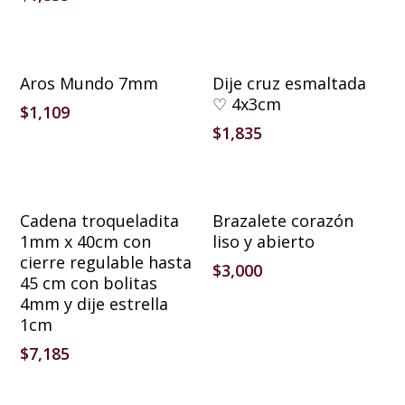
Añadir Al Carrito
Añadir Al Carrito
Aros Mundo 7mm
Dije cruz esmaltada
♡ 4x3cm
$
1,109
$
1,835
Añadir Al Carrito
Añadir Al Carrito
Cadena troqueladita
Brazalete corazón
1mm x 40cm con
liso y abierto
cierre regulable hasta
$
3,000
45 cm con bolitas
4mm y dije estrella
1cm
$
7,185