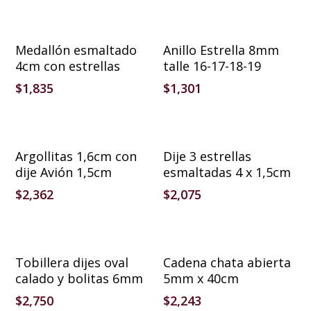
Añadir Al Carrito
Añadir Al Carrito
Medallón esmaltado
Anillo Estrella 8mm
4cm con estrellas
talle 16-17-18-19
$
1,835
$
1,301
Añadir Al Carrito
Añadir Al Carrito
Argollitas 1,6cm con
Dije 3 estrellas
dije Avión 1,5cm
esmaltadas 4 x 1,5cm
$
2,362
$
2,075
Añadir Al Carrito
Añadir Al Carrito
Tobillera dijes oval
Cadena chata abierta
calado y bolitas 6mm
5mm x 40cm
$
2,750
$
2,243