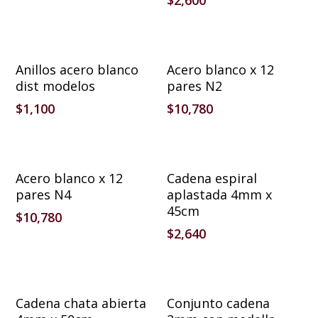
$
2,600
Añadir Al Carrito
Añadir Al Carrito
Anillos acero blanco
Acero blanco x 12
dist modelos
pares N2
$
1,100
$
10,780
Añadir Al Carrito
Añadir Al Carrito
Acero blanco x 12
Cadena espiral
pares N4
aplastada 4mm x
45cm
$
10,780
$
2,640
Añadir Al Carrito
Añadir Al Carrito
Cadena chata abierta
Conjunto cadena