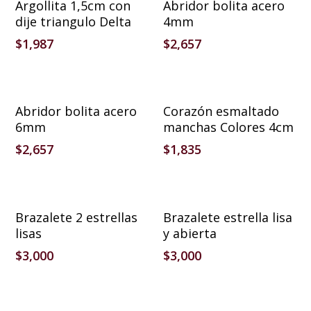
Argollita 1,5cm con
Abridor bolita acero
dije triangulo Delta
4mm
$
1,987
$
2,657
Añadir Al Carrito
Añadir Al Carrito
Abridor bolita acero
Corazón esmaltado
6mm
manchas Colores 4cm
$
2,657
$
1,835
Añadir Al Carrito
Añadir Al Carrito
Brazalete 2 estrellas
Brazalete estrella lisa
lisas
y abierta
$
3,000
$
3,000