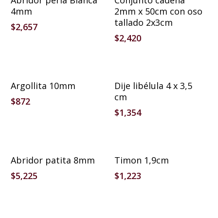
Abridor perla Blanca
Conjunto cadena
4mm
2mm x 50cm con oso
tallado 2x3cm
$
2,657
$
2,420
Añadir Al Carrito
Añadir Al Carrito
Argollita 10mm
Dije libélula 4 x 3,5
cm
$
872
$
1,354
Añadir Al Carrito
Añadir Al Carrito
Abridor patita 8mm
Timon 1,9cm
$
5,225
$
1,223