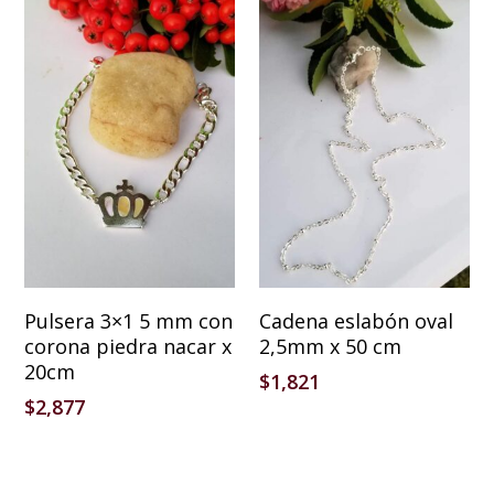
Añadir Al Carrito
Añadir Al Carrito
Pulsera 3×1 5 mm con
Cadena eslabón oval
corona piedra nacar x
2,5mm x 50 cm
20cm
$
1,821
$
2,877