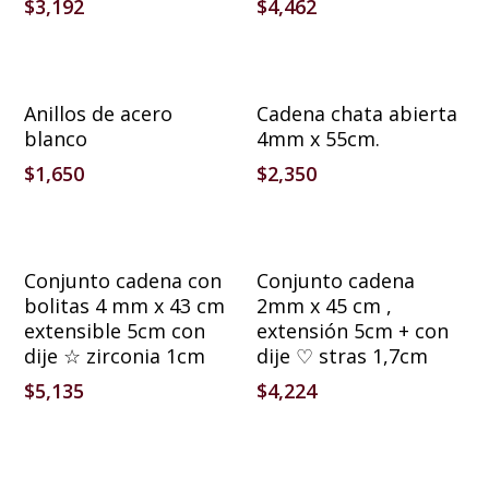
$
3,192
$
4,462
Añadir Al Carrito
Añadir Al Carrito
Anillos de acero
Cadena chata abierta
blanco
4mm x 55cm.
$
1,650
$
2,350
Añadir Al Carrito
Añadir Al Carrito
Conjunto cadena con
Conjunto cadena
bolitas 4 mm x 43 cm
2mm x 45 cm ,
extensible 5cm con
extensión 5cm + con
dije ☆ zirconia 1cm
dije ♡ stras 1,7cm
$
5,135
$
4,224
Añadir Al Carrito
Añadir Al Carrito