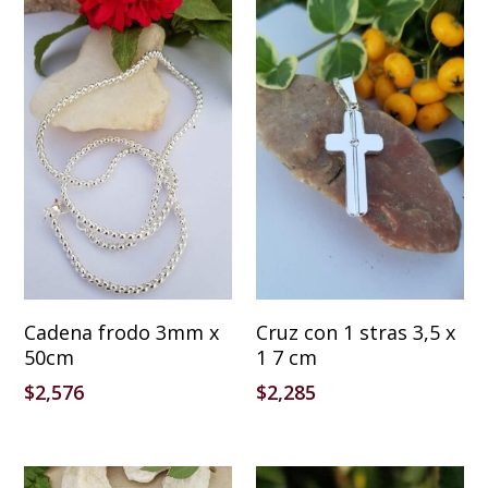
Añadir Al Carrito
Añadir Al Carrito
Cadena frodo 3mm x
Cruz con 1 stras 3,5 x
50cm
1 7 cm
$
2,576
$
2,285