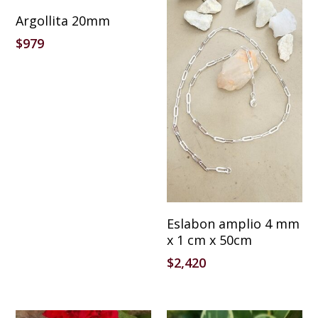
Añadir Al Carrito
Argollita 20mm
$
979
Añadir Al Carrito
Eslabon amplio 4 mm
x 1 cm x 50cm
$
2,420