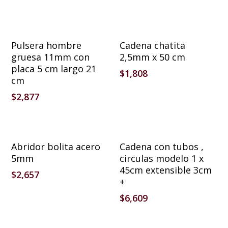
Añadir Al Carrito
Añadir Al Carrito
Pulsera hombre
Cadena chatita
gruesa 11mm con
2,5mm x 50 cm
placa 5 cm largo 21
$
1,808
cm
$
2,877
Añadir Al Carrito
Añadir Al Carrito
Abridor bolita acero
Cadena con tubos ,
5mm
circulas modelo 1 x
45cm extensible 3cm
$
2,657
+
$
6,609