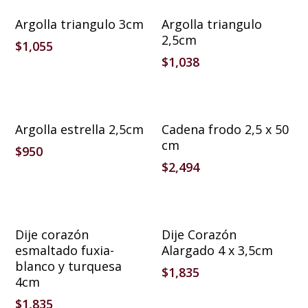
Añadir Al Carrito
Añadir Al Carrito
Argolla triangulo 3cm
Argolla triangulo
2,5cm
$
1,055
$
1,038
Añadir Al Carrito
Añadir Al Carrito
Argolla estrella 2,5cm
Cadena frodo 2,5 x 50
cm
$
950
$
2,494
Añadir Al Carrito
Añadir Al Carrito
Dije corazón
Dije Corazón
esmaltado fuxia-
Alargado 4 x 3,5cm
blanco y turquesa
$
1,835
4cm
$
1,835