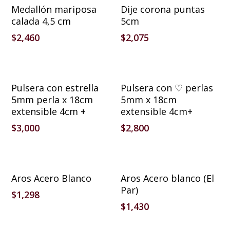
Añadir Al Carrito
Añadir Al Carrito
Medallón mariposa
Dije corona puntas
calada 4,5 cm
5cm
$
2,460
$
2,075
Añadir Al Carrito
Añadir Al Carrito
Pulsera con estrella
Pulsera con ♡ perlas
5mm perla x 18cm
5mm x 18cm
extensible 4cm +
extensible 4cm+
$
3,000
$
2,800
Seleccionar Opciones
Seleccionar Opciones
Aros Acero Blanco
Aros Acero blanco (El
Par)
$
1,298
$
1,430