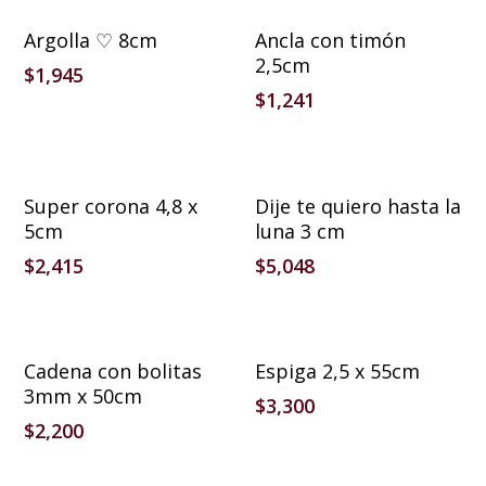
Añadir Al Carrito
Añadir Al Carrito
Argolla ♡ 8cm
Ancla con timón
2,5cm
$
1,945
$
1,241
Añadir Al Carrito
Añadir Al Carrito
Super corona 4,8 x
Dije te quiero hasta la
5cm
luna 3 cm
$
2,415
$
5,048
Añadir Al Carrito
Añadir Al Carrito
Cadena con bolitas
Espiga 2,5 x 55cm
3mm x 50cm
$
3,300
$
2,200