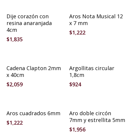
Añadir Al Carrito
Añadir Al Carrito
Dije corazón con
Aros Nota Musical 12
resina anaranjada
x 7 mm
4cm
$
1,222
$
1,835
Leer Más
Añadir Al Carrito
Cadena Clapton 2mm
Argollitas circular
x 40cm
1,8cm
$
2,059
$
924
Añadir Al Carrito
Añadir Al Carrito
Aros cuadrados 6mm
Aro doble circón
7mm y estrellita 5mm
$
1,222
$
1,956