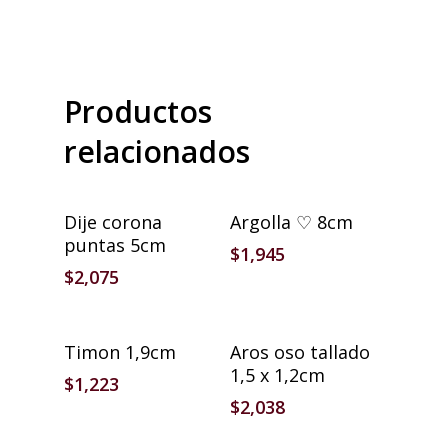
Productos
relacionados
Añadir Al Carrito
Añadir Al Carrito
Dije corona
Argolla ♡ 8cm
puntas 5cm
$
1,945
$
2,075
Añadir Al Carrito
Añadir Al Carrito
Timon 1,9cm
Aros oso tallado
1,5 x 1,2cm
$
1,223
$
2,038