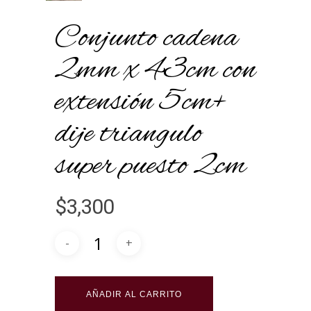
Conjunto cadena
2mm x 43cm con
extensión 5cm+
dije triangulo
super puesto 2cm
$
3,300
Alternative:
AÑADIR AL CARRITO