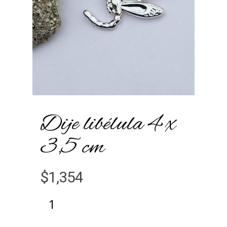
Dije libélula 4 x
3,5 cm
$
1,354
Alternative: