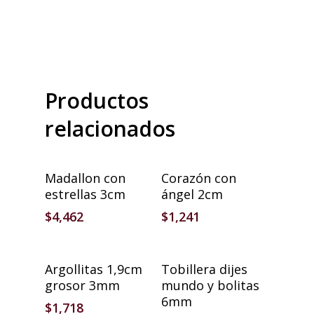
Productos
relacionados
Añadir Al Carrito
Añadir Al Carrito
Madallon con
Corazón con
estrellas 3cm
ángel 2cm
$
4,462
$
1,241
Añadir Al Carrito
Añadir Al Carrito
Argollitas 1,9cm
Tobillera dijes
grosor 3mm
mundo y bolitas
6mm
$
1,718