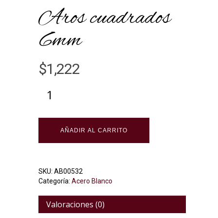
Aros cuadrados
6mm
$
1,222
Alternative:
AÑADIR AL CARRITO
SKU:
AB00532
Categoría:
Acero Blanco
Valoraciones (0)