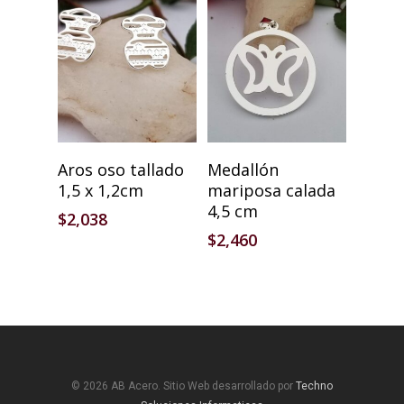
Añadir Al Carrito
Añadir Al Carrito
Aros oso tallado
Medallón
1,5 x 1,2cm
mariposa calada
4,5 cm
$
2,038
$
2,460
© 2026 AB Acero. Sitio Web desarrollado por
Techno