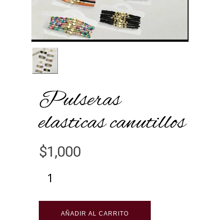
Pulseras
elasticas canutillos
$
1,000
Alternative:
AÑADIR AL CARRITO