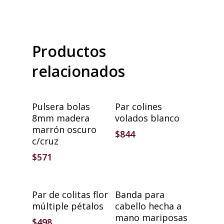
Productos
relacionados
Añadir Al Carrito
Añadir Al Carrito
Pulsera bolas
Par colines
8mm madera
volados blanco
marrón oscuro
$
844
c/cruz
$
571
Añadir Al Carrito
Añadir Al Carrito
Par de colitas flor
Banda para
múltiple pétalos
cabello hecha a
mano mariposas
$
498