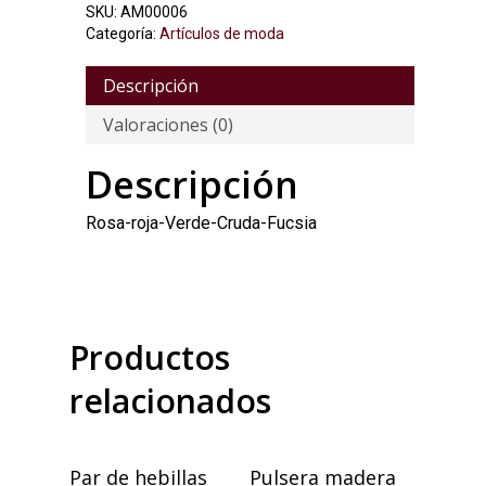
SKU:
AM00006
Categoría:
Artículos de moda
Descripción
Valoraciones (0)
Descripción
Rosa-roja-Verde-Cruda-Fucsia
Productos
relacionados
Añadir Al Carrito
Añadir Al Carrito
Par de hebillas
Pulsera madera