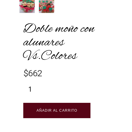
Doble moño con
alunares
Vs.Colores
$
662
Alternative:
AÑADIR AL CARRITO