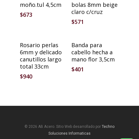
moño.tul 4,5cm
bolas 8mm beige
claro c/cruz
$
673
$
571
Añadir Al Carrito
Añadir Al Carrito
Rosario perlas
Banda para
6mm y delicado
cabello hecha a
canutillos largo
mano flor 3,5cm
total 33cm
$
401
$
940
© 2026 AB Acero. Sitio Web desarrollado por
Techno
Soluciones Informaticas