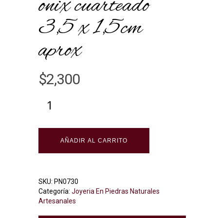
onix cuarteado
3,5 x 1,5cm
aprox
$
2,300
Alternative:
AÑADIR AL CARRITO
SKU:
PN0730
Categoría:
Joyeria En Piedras Naturales
Artesanales