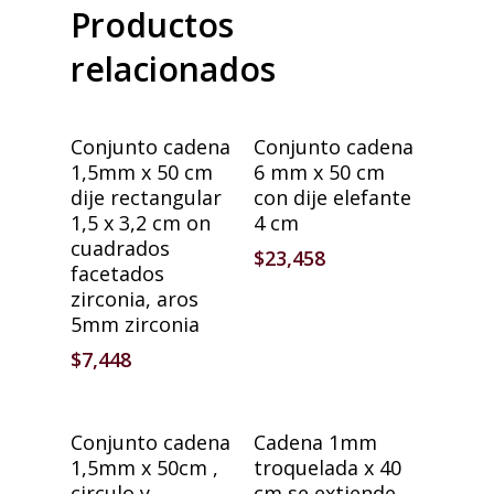
Productos
relacionados
Añadir Al Carrito
Añadir Al Carrito
Conjunto cadena
Conjunto cadena
1,5mm x 50 cm
6 mm x 50 cm
dije rectangular
con dije elefante
1,5 x 3,2 cm on
4 cm
cuadrados
$
23,458
facetados
zirconia, aros
5mm zirconia
$
7,448
Añadir Al Carrito
Añadir Al Carrito
Conjunto cadena
Cadena 1mm
1,5mm x 50cm ,
troquelada x 40
circulo y
cm se extiende