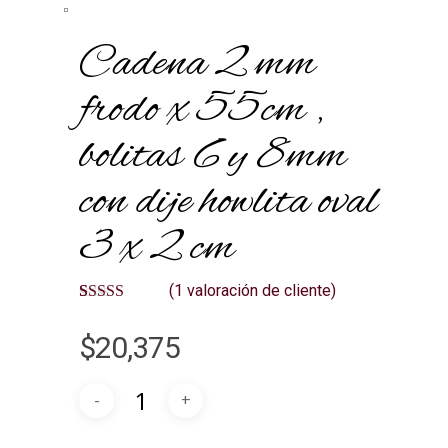
Cadena 2 mm
frodo x 55cm ,
bolitas 6 y 8mm
con dije howlita oval
3 x 2 cm
(
1
valoración de cliente)
Valorado
1
5.00
sobre 5
$
20,375
basado en
puntuación
de cliente