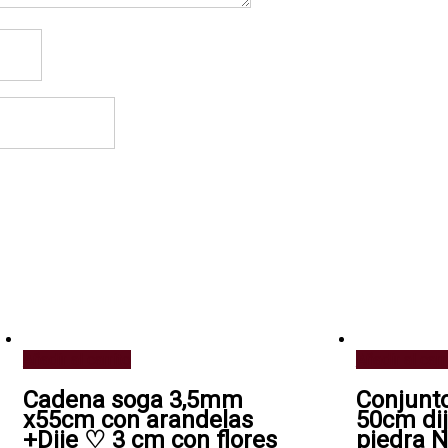
Añadir al carrito
Añadir al carr
Cadena soga 3,5mm
Conjunt
x55cm con arandelas
50cm dij
+Dije ♡ 3 cm con flores
piedra N