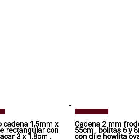
ito
Añadir al carrito
o cadena 1,5mm x
Cadena 2 mm frod
e rectangular con
55cm , bolitas 6 y
acar 3 x 1,8cm ,
con dije howlita ova