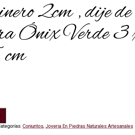
nero 2cm , dije de
dra Ónix Verde 3 
 cm
o
ategorías:
Conjuntos
,
Joyeria En Piedras Naturales Artesanales