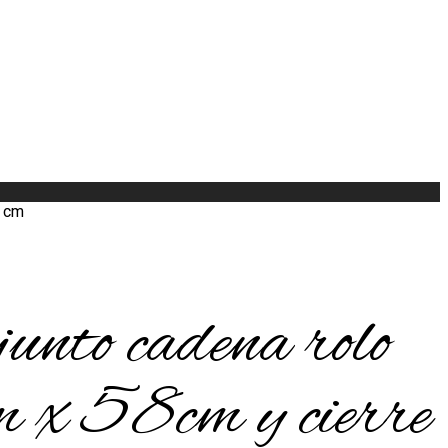
5 cm
unto cadena rolo
 x 58cm y cierre