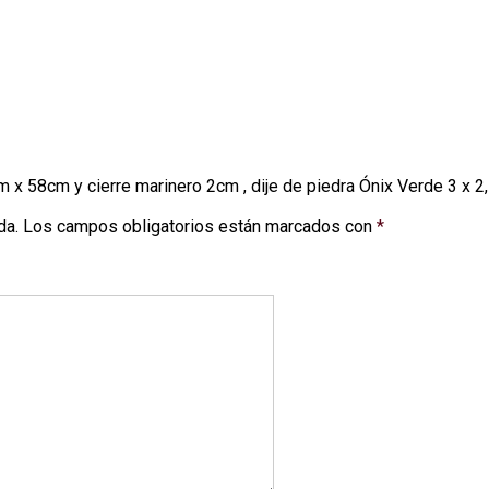
cierre
marinero
2cm
,
dije
de
piedra
Ónix
Verde
m x 58cm y cierre marinero 2cm , dije de piedra Ónix Verde 3 x 2
3
x
da.
Los campos obligatorios están marcados con
*
2,5
cm
cantidad