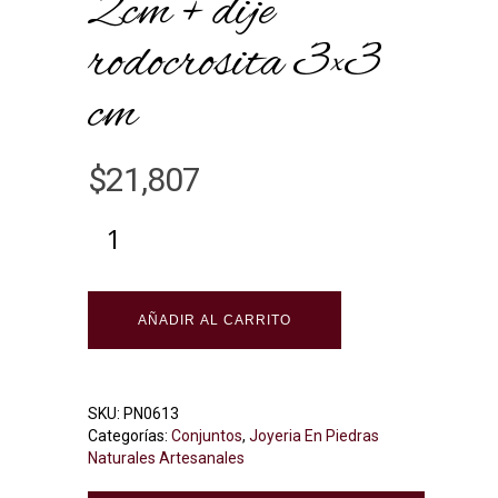
2cm + dije
rodocrosita 3×3
cm
$
21,807
Alternative:
AÑADIR AL CARRITO
SKU:
PN0613
Categorías:
Conjuntos
,
Joyeria En Piedras
Naturales Artesanales