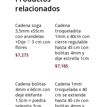
relacionados
Añadir Al Carrito
Añadir Al Carrito
Cadena soga
Cadena
3,5mm x55cm
troqueladita
con arandelas
1mm x 40cm con
+Dije ♡ 3 cm con
cierre regulable
flores
hasta 45 cm con
bolitas 4mm y
$
7,273
dije estrella 1cm
$
7,185
Añadir Al Carrito
Añadir Al Carrito
Cadena bolitas
Cadena 1mm
4mm x 60cm con
troquelada x 40
deje elefante
cm se extiende
1,5cm + piedra
hasta 45 cm con
selenita 3cm
bolitas 4mm y