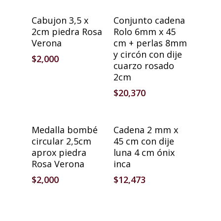
Añadir Al Carrito
Añadir Al Carrito
Cabujon 3,5 x
Conjunto cadena
2cm piedra Rosa
Rolo 6mm x 45
Verona
cm + perlas 8mm
y circón con dije
$
2,000
cuarzo rosado
2cm
$
20,370
Añadir Al Carrito
Añadir Al Carrito
Medalla bombé
Cadena 2 mm x
circular 2,5cm
45 cm con dije
aprox piedra
luna 4 cm ónix
Rosa Verona
inca
$
2,000
$
12,473