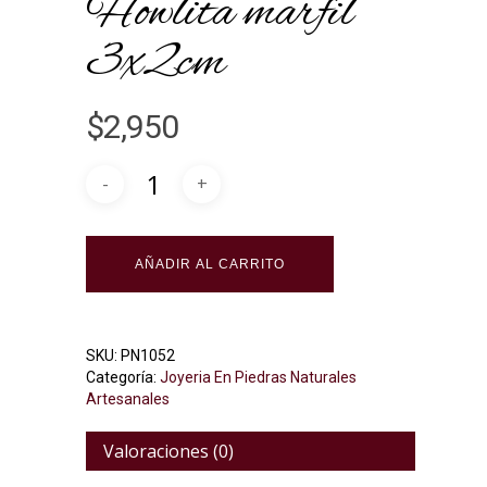
Howlita marfil
3x2cm
$
2,950
Alternative:
AÑADIR AL CARRITO
SKU:
PN1052
Categoría:
Joyeria En Piedras Naturales
Artesanales
Valoraciones (0)