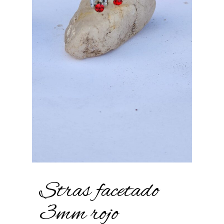
Stras facetado
3mm rojo