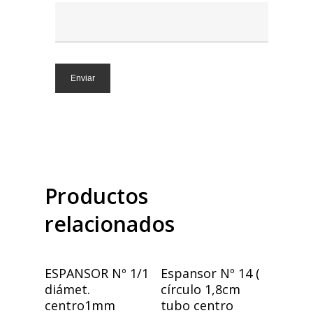
Productos
relacionados
Añadir Al Carrito
Añadir Al Carrito
ESPANSOR Nº 1/1
Espansor Nº 14 (
diámet.
círculo 1,8cm
centro1mm
tubo centro