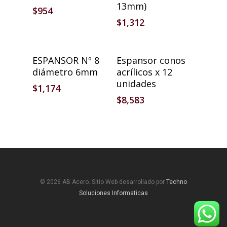
13mm)
$
954
$
1,312
Añadir Al Carrito
Añadir Al Carrito
ESPANSOR Nº 8
Espansor conos
diámetro 6mm
acrílicos x 12
unidades
$
1,174
$
8,583
© 2026 AB Acero. Sitio Web desarrollado por
Techno
Soluciones Informaticas