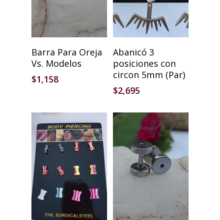
Seleccionar Opciones
Añadir Al Carrito
Barra Para Oreja
Abanicó 3
Vs. Modelos
posiciones con
circon 5mm (Par)
$
1,158
$
2,695