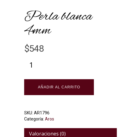
Perla blanca
4mm
$
548
Alternative:
AÑADIR AL CARRITO
SKU:
AR1796
Categoría:
Aros
Valoraciones (0)