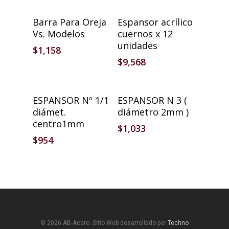
Seleccionar Opciones
Añadir Al Carrito
Barra Para Oreja
Espansor acrílico
Vs. Modelos
cuernos x 12
unidades
$
1,158
$
9,568
Añadir Al Carrito
Añadir Al Carrito
ESPANSOR Nº 1/1
ESPANSOR N 3 (
diámet.
diámetro 2mm )
centro1mm
$
1,033
$
954
© 2026 AB Acero. Sitio Web desarrollado por
Techno