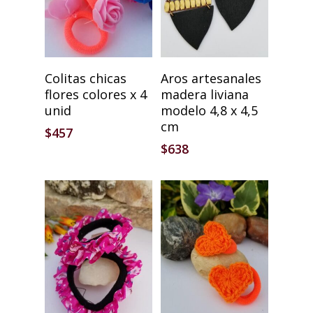
Añadir Al Carrito
Añadir Al Carrito
Colitas chicas
Aros artesanales
flores colores x 4
madera liviana
unid
modelo 4,8 x 4,5
cm
$
457
$
638