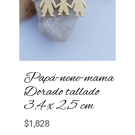
Papá-nene-mama
Dorado tallado
3,4 x 2,5 cm
$
1,828