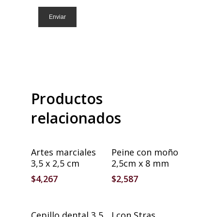
Productos
relacionados
Añadir Al Carrito
Añadir Al Carrito
Artes marciales
Peine con moño
3,5 x 2,5 cm
2,5cm x 8 mm
$
4,267
$
2,587
Añadir Al Carrito
Añadir Al Carrito
Cepillo dental 3,5
I con Stras