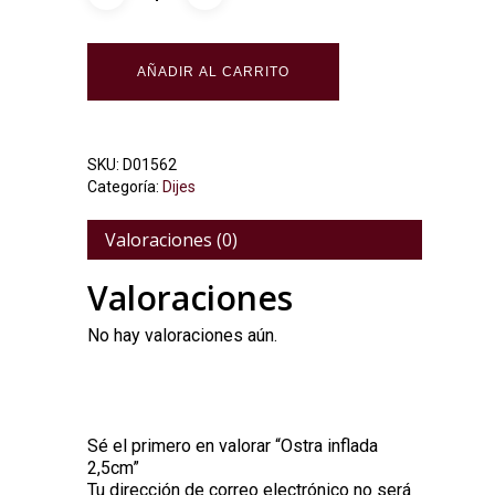
Alternative:
AÑADIR AL CARRITO
SKU:
D01562
Categoría:
Dijes
Valoraciones (0)
Valoraciones
No hay valoraciones aún.
Sé el primero en valorar “Ostra inflada
2,5cm”
Tu dirección de correo electrónico no será
Alternative: