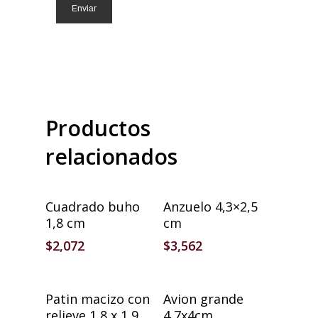
Productos
relacionados
Añadir Al Carrito
Añadir Al Carrito
Cuadrado buho
Anzuelo 4,3×2,5
1,8 cm
cm
$
2,072
$
3,562
Añadir Al Carrito
Añadir Al Carrito
Patin macizo con
Avion grande
relieve 1,8 x 1,9
4,7x4cm