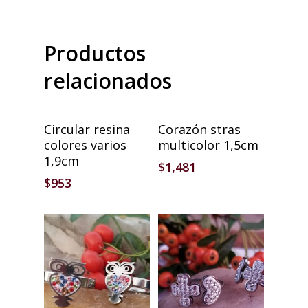
Productos
relacionados
Añadir Al Carrito
Añadir Al Carrito
Circular resina
Corazón stras
colores varios
multicolor 1,5cm
1,9cm
$
1,481
$
953