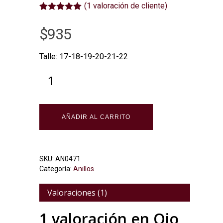
(
1
valoración de cliente)
Valorado
1
5.00
sobre
$
935
5 basado en
puntuación
de cliente
Talle: 17-18-19-20-21-22
Alternative:
AÑADIR AL CARRITO
SKU:
AN0471
Categoría:
Anillos
Valoraciones (1)
1 valoración en
Ojo