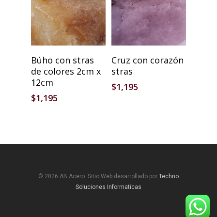
Añadir Al Carrito
Añadir Al Carrito
Búho con stras
Cruz con corazón
de colores 2cm x
stras
12cm
$
1,195
$
1,195
© 2026 AB Acero. Sitio Web desarrollado por
Techno
Soluciones Informaticas