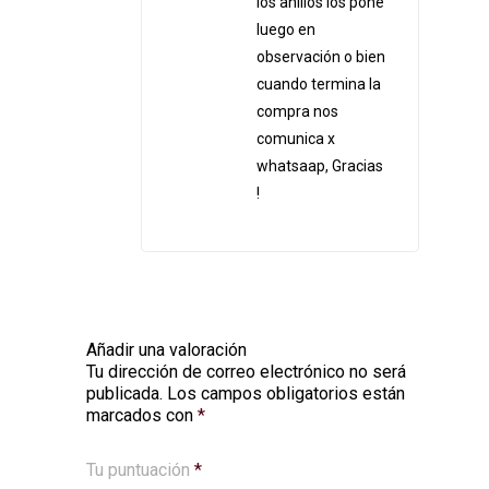
los anillos los pone
luego en
observación o bien
cuando termina la
compra nos
comunica x
whatsaap, Gracias
!
Añadir una valoración
Tu dirección de correo electrónico no será
Alternative:
publicada.
Los campos obligatorios están
marcados con
*
Tu puntuación
*