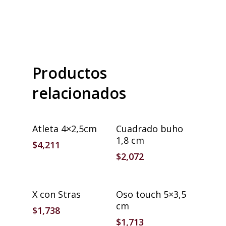
Productos
relacionados
Añadir Al Carrito
Añadir Al Carrito
Atleta 4×2,5cm
Cuadrado buho
1,8 cm
$
4,211
$
2,072
Añadir Al Carrito
Añadir Al Carrito
X con Stras
Oso touch 5×3,5
cm
$
1,738
$
1,713