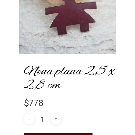
Nena plana 2,5 x
2,8 cm
$
778
Alternative: