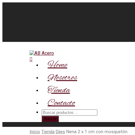
Home
Nosotros
Tienda
Contacto
Búsqueda
de
Buscar
productos
Inicio
Tienda
Dijes
Nena 2 x 1 cm con mosquetón