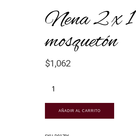
Nena 2 x 1 
mosquetón
$
1,062
AÑADIR AL CARRITO