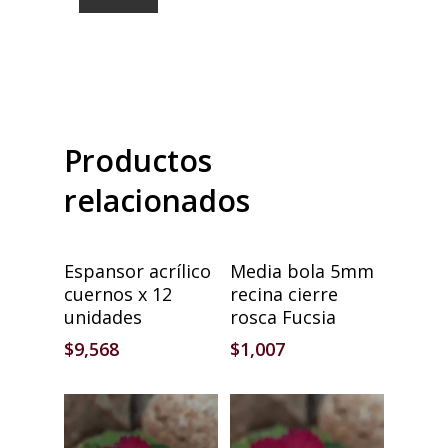
Productos
relacionados
Añadir Al Carrito
Añadir Al Carrito
Espansor acrílico
Media bola 5mm
cuernos x 12
recina cierre
unidades
rosca Fucsia
$
9,568
$
1,007