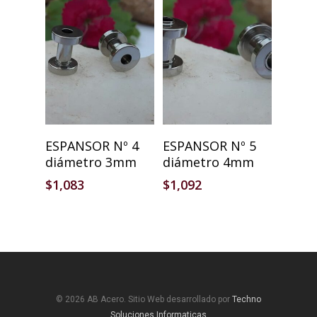
Añadir Al Carrito
Añadir Al Carrito
ESPANSOR Nº 4
ESPANSOR Nº 5
diámetro 3mm
diámetro 4mm
$
1,083
$
1,092
© 2026 AB Acero. Sitio Web desarrollado por
Techno
Soluciones Informaticas