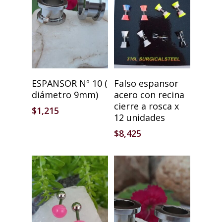
Añadir Al Carrito
Añadir Al Carrito
ESPANSOR Nº 10 (
Falso espansor
diámetro 9mm)
acero con recina
cierre a rosca x
$
1,215
12 unidades
$
8,425