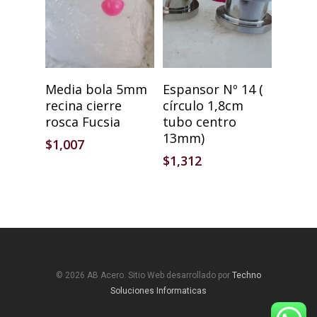
Añadir Al Carrito
Añadir Al Carrito
Media bola 5mm
Espansor Nº 14 (
recina cierre
círculo 1,8cm
rosca Fucsia
tubo centro
13mm)
$
1,007
$
1,312
© 2026 AB Acero. Sitio Web desarrollado por
Techno
Soluciones Informaticas