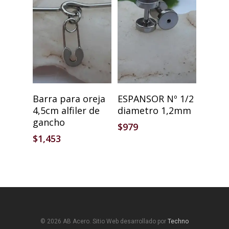
Añadir Al Carrito
Añadir Al Carrito
Barra para oreja
ESPANSOR Nº 1/2
4,5cm alfiler de
diametro 1,2mm
gancho
$
979
$
1,453
© 2026 AB Acero. Sitio Web desarrollado por
Techno