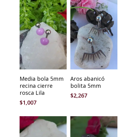
Añadir Al Carrito
Añadir Al Carrito
Media bola 5mm
Aros abanicó
recina cierre
bolita 5mm
rosca Lila
$
2,267
$
1,007