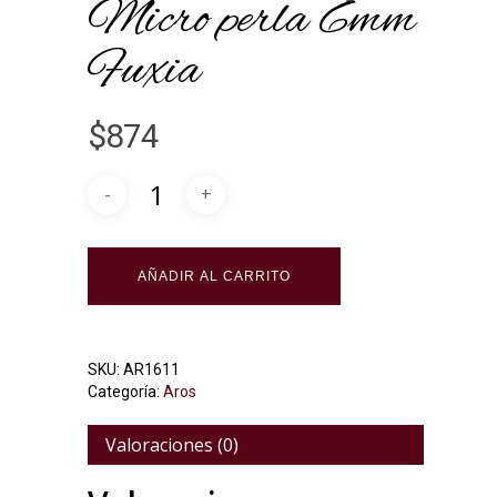
Micro perla 6mm
Fuxia
$
874
Alternative:
AÑADIR AL CARRITO
SKU:
AR1611
Categoría:
Aros
Valoraciones (0)