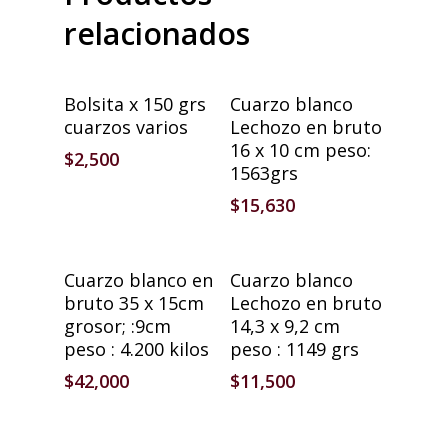
relacionados
Añadir Al Carrito
Añadir Al Carrito
Bolsita x 150 grs
Cuarzo blanco
cuarzos varios
Lechozo en bruto
16 x 10 cm peso:
$
2,500
1563grs
$
15,630
Añadir Al Carrito
Añadir Al Carrito
Cuarzo blanco en
Cuarzo blanco
bruto 35 x 15cm
Lechozo en bruto
grosor; :9cm
14,3 x 9,2 cm
peso : 4.200 kilos
peso : 1149 grs
$
42,000
$
11,500