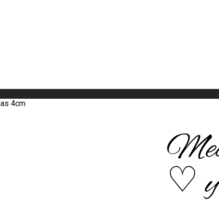
mas 4cm
Med
♡ y