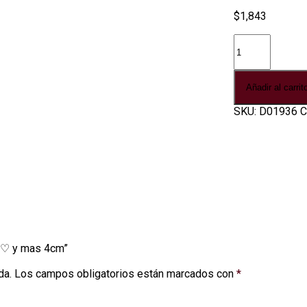
$
1,843
Medallón
esmaltada
con
♡
Añadir al carrit
y
mas
SKU:
D01936
C
4cm
cantidad
n ♡ y mas 4cm”
da.
Los campos obligatorios están marcados con
*