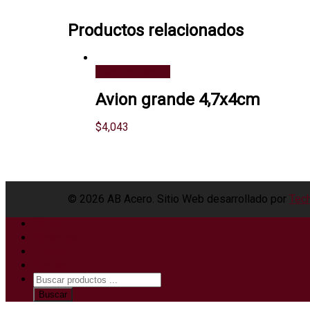
Productos relacionados
Añadir al carrito
Avion grande 4,7x4cm
$
4,043
© 2026 AB Acero. Sitio Web desarrollado por
Tech
Home
Nosotros
Tienda
Contacto
Búsqueda
de
Buscar
productos