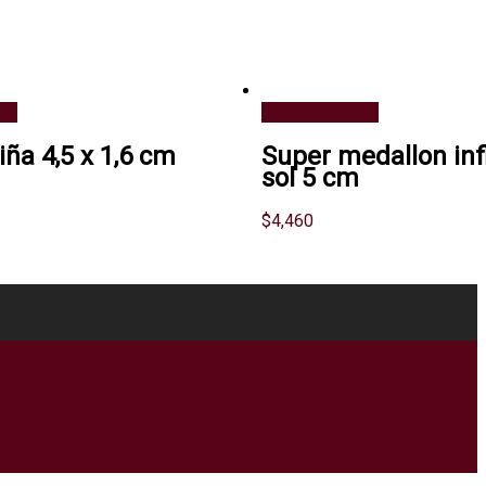
ito
Añadir al carrito
iña 4,5 x 1,6 cm
Super medallon inf
sol 5 cm
$
4,460