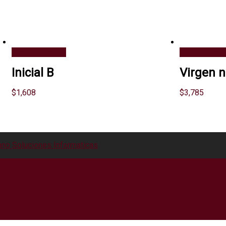
Añadir al carrito
Añadir al carr
Inicial B
Virgen n
$
1,608
$
3,785
no Soluciones Informaticas