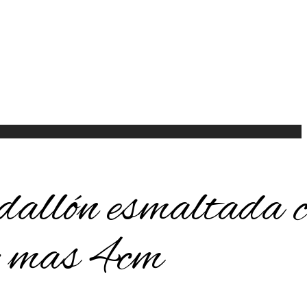
allón esmaltada c
 mas 4cm