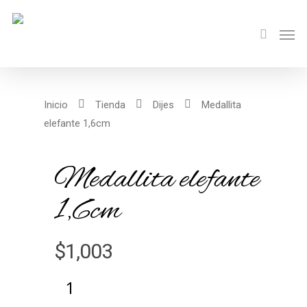
Inicio
Tienda
Dijes
Medallita
elefante 1,6cm
Medallita elefante
1,6cm
$
1,003
Alternative: