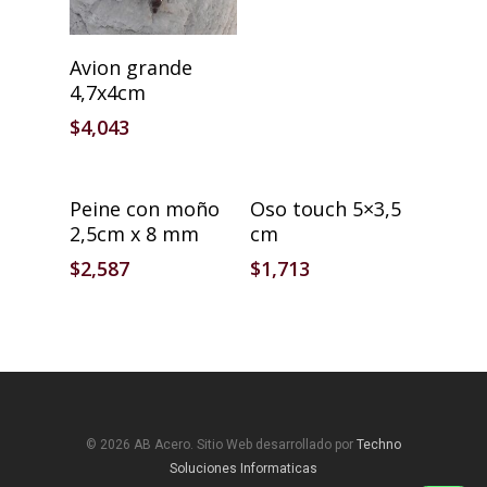
Añadir Al Carrito
Avion grande
4,7x4cm
$
4,043
Añadir Al Carrito
Añadir Al Carrito
Peine con moño
Oso touch 5×3,5
2,5cm x 8 mm
cm
$
2,587
$
1,713
© 2026 AB Acero. Sitio Web desarrollado por
Techno
Soluciones Informaticas