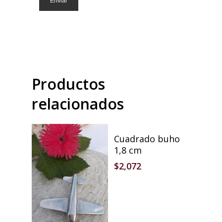
Productos
relacionados
Añadir Al Carrito
Cuadrado buho
1,8 cm
$
2,072