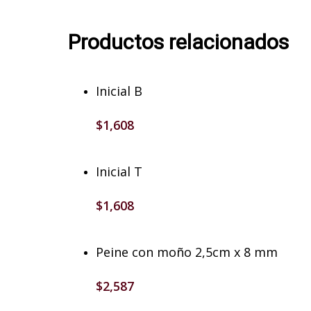
Productos relacionados
Añadir Al Carrito
Inicial B
$
1,608
Añadir Al Carrito
Inicial T
$
1,608
Añadir Al Carrito
Peine con moño 2,5cm x 8 mm
$
2,587