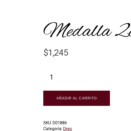
Medalla 2c
$
1,245
AÑADIR AL CARRITO
SKU:
D01886
Categoría:
Dijes