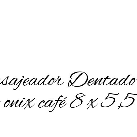
ajeador Dentado
o onix café 8 x 5,