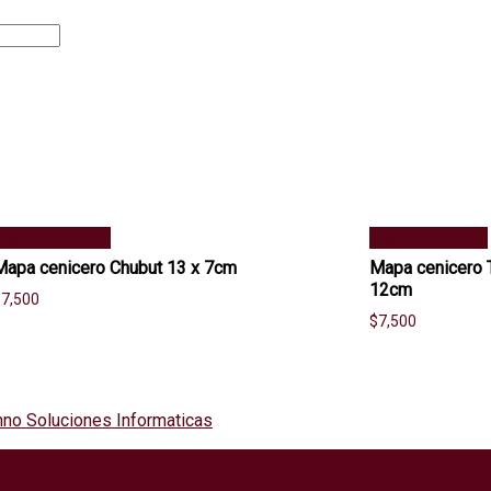
ñadir al carrito
Añadir al carrito
Mapa cenicero Chubut 13 x 7cm
Mapa cenicero T
12cm
$
7,500
$
7,500
no Soluciones Informaticas