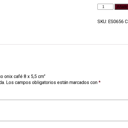
Masajeador
Añadir 
Dentado
chico
SKU:
ES0656
C
onix
café
8
x
5,5
cm
cantidad
o onix café 8 x 5,5 cm”
da.
Los campos obligatorios están marcados con
*