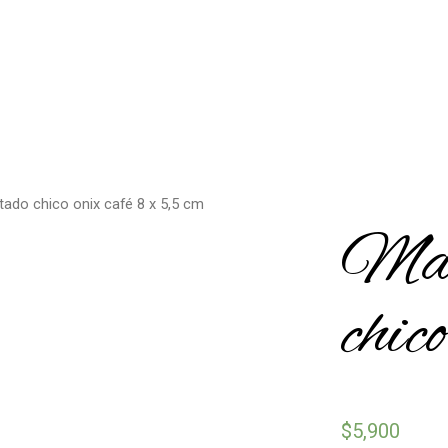
ado chico onix café 8 x 5,5 cm
Mas
chic
$
5,900