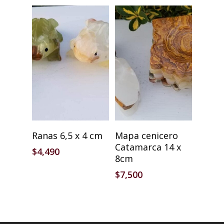
Añadir Al Carrito
Añadir Al Carrito
Ranas 6,5 x 4 cm
Mapa cenicero
Catamarca 14 x
$
4,490
8cm
$
7,500