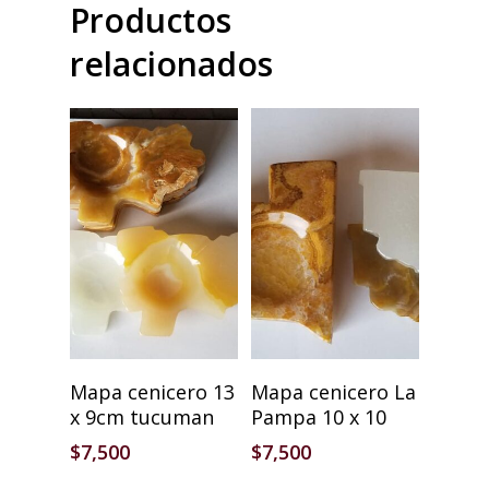
Productos
relacionados
Añadir Al Carrito
Añadir Al Carrito
Mapa cenicero 13
Mapa cenicero La
x 9cm tucuman
Pampa 10 x 10
$
7,500
$
7,500