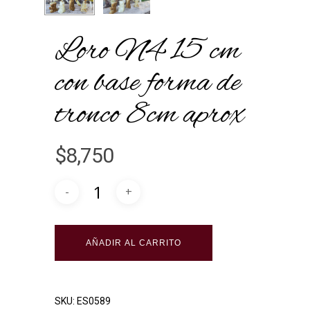
Loro N4 15 cm
con base forma de
tronco 8cm aprox
$
8,750
Alternative:
AÑADIR AL CARRITO
SKU:
ES0589