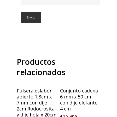
Productos
relacionados
Añadir Al Carrito
Añadir Al Carrito
Pulsera eslabón
Conjunto cadena
abierto 1,3cm x
6 mm x 50 cm
7mm con dije
con dije elefante
2cm Rodocrosita
4 cm
y dije hoja x 20cm