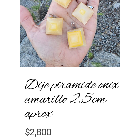
Dije piramide onix
amarillo 2,5cm
aprox
$
2,800