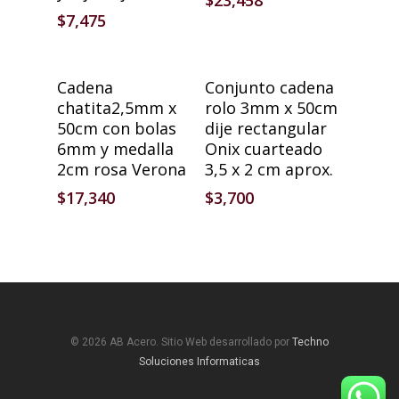
$
23,458
$
7,475
Añadir Al Carrito
Añadir Al Carrito
Cadena
Conjunto cadena
chatita2,5mm x
rolo 3mm x 50cm
50cm con bolas
dije rectangular
6mm y medalla
Onix cuarteado
2cm rosa Verona
3,5 x 2 cm aprox.
$
17,340
$
3,700
© 2026 AB Acero. Sitio Web desarrollado por
Techno
Soluciones Informaticas