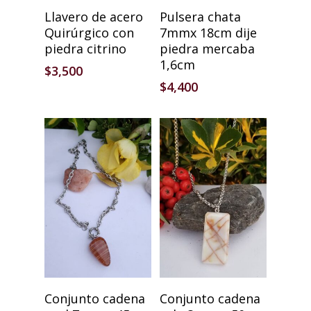
Añadir Al Carrito
Añadir Al Carrito
Llavero de acero
Pulsera chata
Quirúrgico con
7mmx 18cm dije
piedra citrino
piedra mercaba
1,6cm
$
3,500
$
4,400
Añadir Al Carrito
Añadir Al Carrito
Conjunto cadena
Conjunto cadena