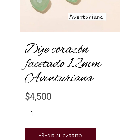
Dije corazón
facetado 12mm
Aventuriana
$
4,500
Alternative:
AÑADIR AL CARRITO