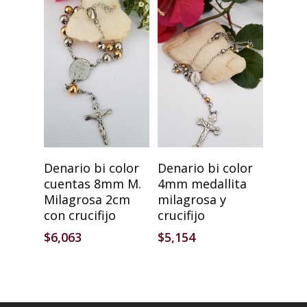
Añadir Al Carrito
Añadir Al Carrito
Denario bi color
Denario bi color
cuentas 8mm M.
4mm medallita
Milagrosa 2cm
milagrosa y
con crucifijo
crucifijo
$
6,063
$
5,154