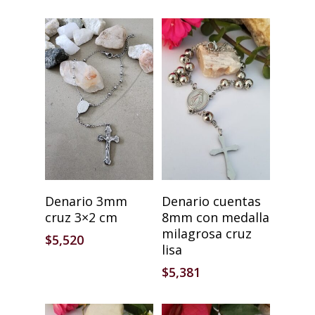
Añadir Al Carrito
Añadir Al Carrito
Denario 3mm
Denario cuentas
cruz 3×2 cm
8mm con medalla
milagrosa cruz
$
5,520
lisa
$
5,381