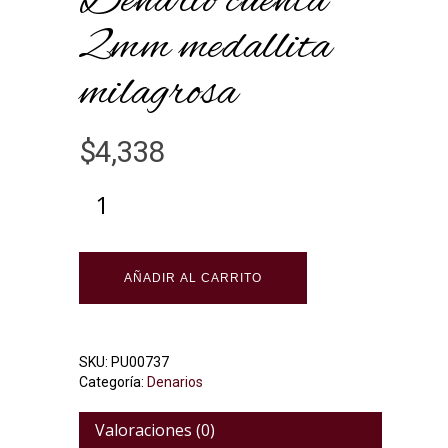
Denario cuenta
2mm medallita
milagrosa
$
4,338
Alternative:
AÑADIR AL CARRITO
SKU:
PU00737
Categoría:
Denarios
Valoraciones (0)