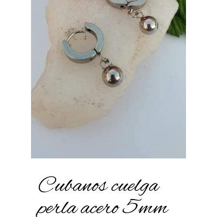
Cubanos cuelga
perla acero 5mm