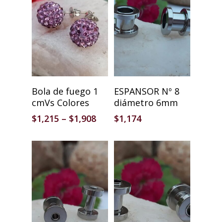
Seleccionar Opciones
Añadir Al Carrito
Bola de fuego 1
ESPANSOR Nº 8
cmVs Colores
diámetro 6mm
$
1,215
–
$
1,908
$
1,174