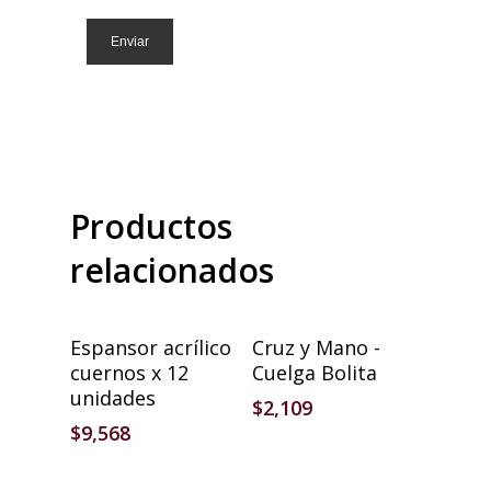
Productos
relacionados
Añadir Al Carrito
Seleccionar Opciones
Espansor acrílico
Cruz y Mano -
cuernos x 12
Cuelga Bolita
unidades
$
2,109
$
9,568