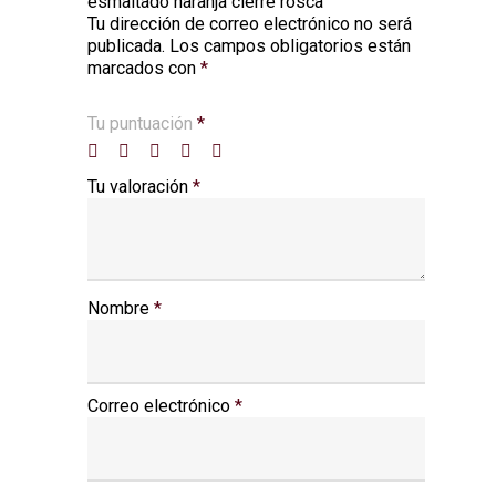
esmaltado naranja cierre rosca”
Tu dirección de correo electrónico no será
Alternative:
publicada.
Los campos obligatorios están
marcados con
*
Tu puntuación
*
Tu valoración
*
Nombre
*
Correo electrónico
*