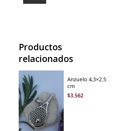
Productos
relacionados
Añadir Al Carrito
Anzuelo 4,3×2,5
cm
$
3,562