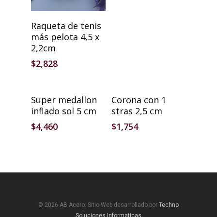
Añadir Al Carrito
Raqueta de tenis
más pelota 4,5 x
2,2cm
$
2,828
Añadir Al Carrito
Añadir Al Carrito
Super medallon
Corona con 1
inflado sol 5 cm
stras 2,5 cm
$
4,460
$
1,754
© 2026 AB Acero. Sitio Web desarrollado por
Techno
Soluciones Informaticas