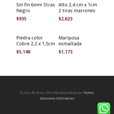
Añadir Al Carrito
Añadir Al Carrito
Sin fin 6mm Stras
Alto 2,4 cm x 1cm
Negro
2 tiras marrones
$
935
$
2,623
Añadir Al Carrito
Añadir Al Carrito
Piedra color
Mariposa
Cobre 2,2 x 1,5cm
esmaltada
$
5,148
$
1,173
© 2026 AB Acero. Sitio Web desarrollado por
Techno
Soluciones Informaticas