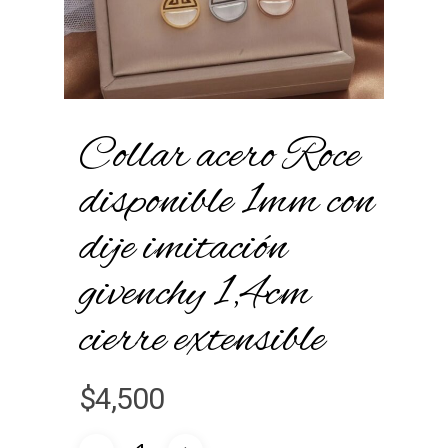
Collar acero Roce
disponible 1mm con
dije imitación
givenchy 1,4cm
cierre extensible
$
4,500