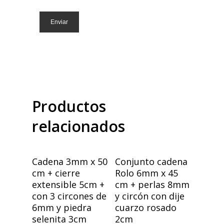
Productos
relacionados
Añadir Al Carrito
Añadir Al Carrito
Cadena 3mm x 50
Conjunto cadena
cm + cierre
Rolo 6mm x 45
extensible 5cm +
cm + perlas 8mm
con 3 circones de
y circón con dije
6mm y piedra
cuarzo rosado
selenita 3cm
2cm