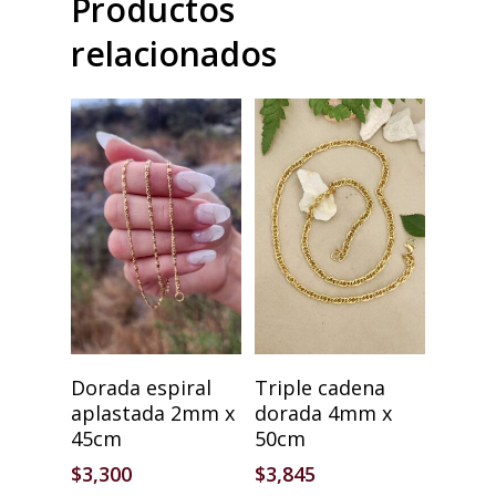
Productos
relacionados
Añadir Al Carrito
Añadir Al Carrito
Dorada espiral
Triple cadena
aplastada 2mm x
dorada 4mm x
45cm
50cm
$
3,300
$
3,845