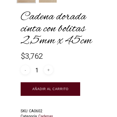
Cadena dorada
cinta con bolitas
2,5mm x 45cm
$
3,762
Alternative:
AÑADIR AL CARRITO
SKU:
CA0602
Categoría:
Cadenas