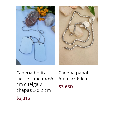
Añadir Al Carrito
Añadir Al Carrito
Cadena bolita
Cadena panal
cierre canoa x 65
5mm xx 60cm
cm cuelga 2
$
3,630
chapas 5 x 2 cm
$
3,312