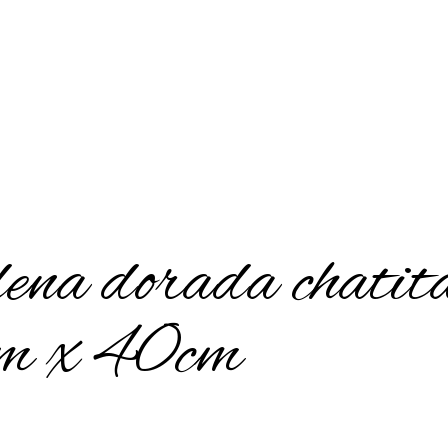
ena dorada chatit
 x 40cm