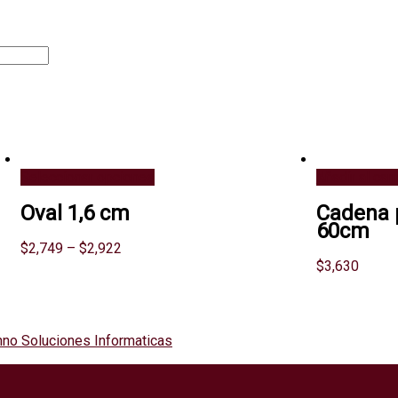
Seleccionar opciones
Añadir al carr
Oval 1,6 cm
Cadena 
60cm
$
2,749
–
$
2,922
$
3,630
no Soluciones Informaticas