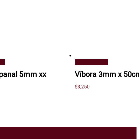
ito
Añadir al carrito
panal 5mm xx
Víbora 3mm x 50c
$
3,250