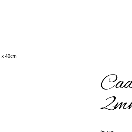
m x 40cm
Cad
2mm