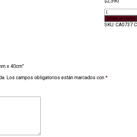
$
2,590
Cadena
dorada
Añadir al carrito
chatita
SKU:
CA0737
C
2mm
x
40cm
cantidad
2mm x 40cm”
da.
Los campos obligatorios están marcados con
*