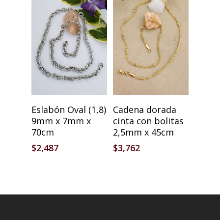
Añadir Al Carrito
Añadir Al Carrito
Eslabón Oval (1,8)
Cadena dorada
9mm x 7mm x
cinta con bolitas
70cm
2,5mm x 45cm
$
2,487
$
3,762