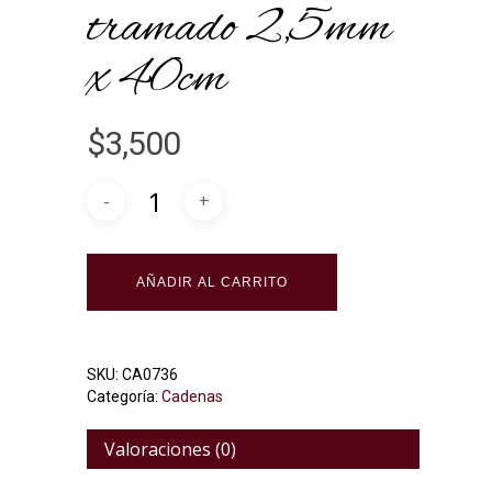
tramado 2,5mm
x 40cm
$
3,500
Alternative:
AÑADIR AL CARRITO
SKU:
CA0736
Categoría:
Cadenas
Valoraciones (0)