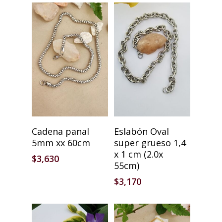
Añadir Al Carrito
Añadir Al Carrito
Cadena panal
Eslabón Oval
5mm xx 60cm
super grueso 1,4
x 1 cm (2.0x
$
3,630
55cm)
$
3,170