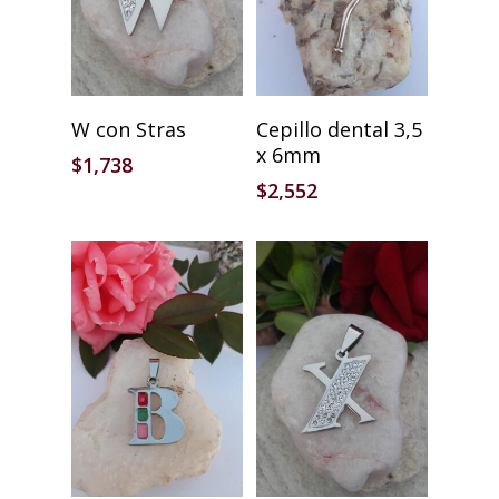
Añadir Al Carrito
Añadir Al Carrito
W con Stras
Cepillo dental 3,5
x 6mm
$
1,738
$
2,552