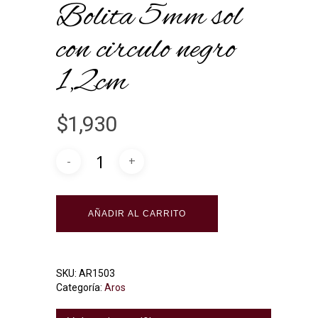
Bolita 5mm sol
con circulo negro
1,2cm
$
1,930
Alternative:
AÑADIR AL CARRITO
SKU:
AR1503
Categoría:
Aros