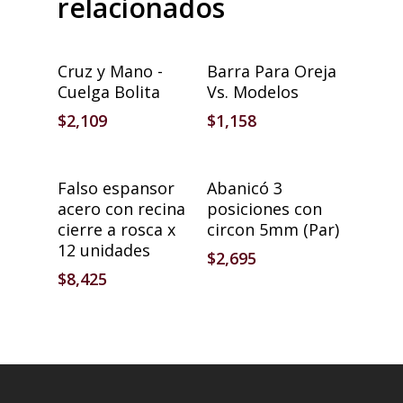
relacionados
Seleccionar Opciones
Seleccionar Opciones
Cruz y Mano -
Barra Para Oreja
Cuelga Bolita
Vs. Modelos
$
2,109
$
1,158
Añadir Al Carrito
Añadir Al Carrito
Falso espansor
Abanicó 3
acero con recina
posiciones con
cierre a rosca x
circon 5mm (Par)
12 unidades
$
2,695
$
8,425