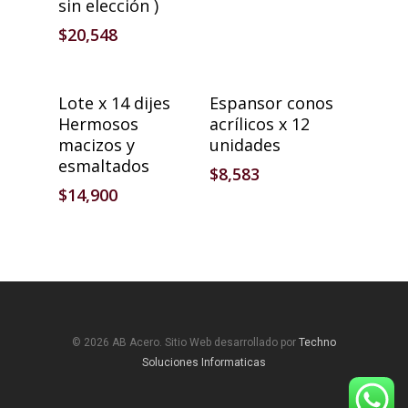
sin elección )
$
20,548
Añadir Al Carrito
Añadir Al Carrito
Lote x 14 dijes
Espansor conos
Hermosos
acrílicos x 12
macizos y
unidades
esmaltados
$
8,583
$
14,900
© 2026 AB Acero. Sitio Web desarrollado por
Techno
Soluciones Informaticas