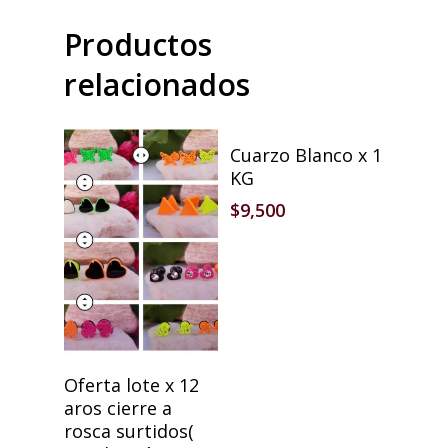
Productos
relacionados
Añadir Al Carrito
Cuarzo Blanco x 1
KG
$
9,500
Añadir Al Carrito
Oferta lote x 12
aros cierre a
rosca surtidos(