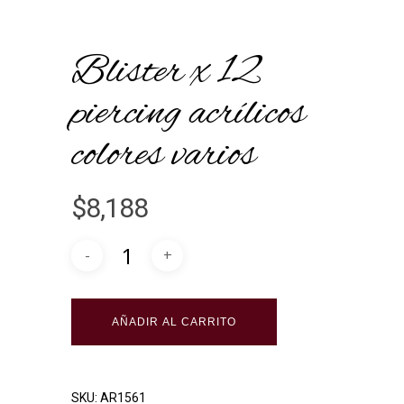
Blister x 12
piercing acrílicos
colores varios
$
8,188
Alternative:
AÑADIR AL CARRITO
SKU:
AR1561