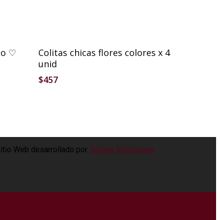
Añadir Al Carrito
lo ♡
Colitas chicas flores colores x 4
unid
$
457
itio Web desarrollado por
Techno Soluciones