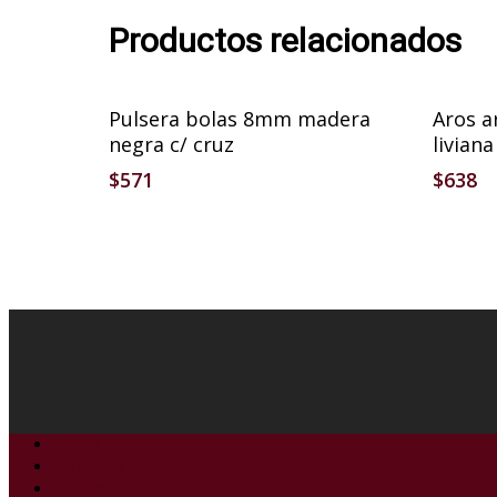
Productos relacionados
Añadir Al Carrito
Pulsera bolas 8mm madera
Aros a
negra c/ cruz
livian
$
571
$
638
Home
Nosotros
Tienda