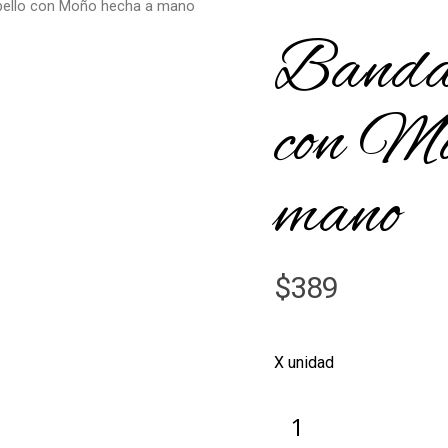
bello con Moño hecha a mano
Banda 
con Mo
mano
$
389
X unidad