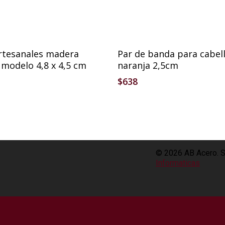
Añadir Al Carrito
Añadir Al Carrito
rtesanales madera
Par de banda para cabel
a modelo 4,8 x 4,5 cm
naranja 2,5cm
$
638
© 2026 AB Acero. S
Informaticas