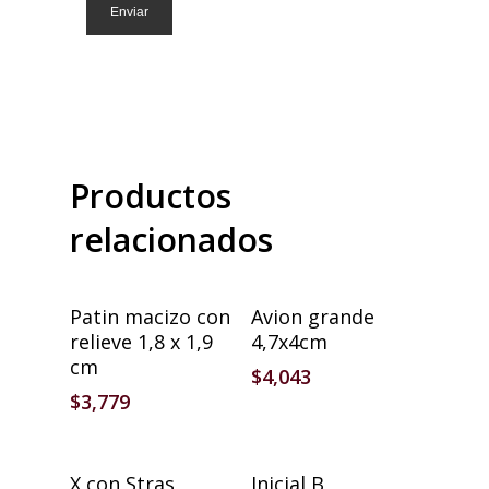
Productos
relacionados
Añadir Al Carrito
Añadir Al Carrito
Patin macizo con
Avion grande
relieve 1,8 x 1,9
4,7x4cm
cm
$
4,043
$
3,779
Añadir Al Carrito
Añadir Al Carrito
X con Stras
Inicial B