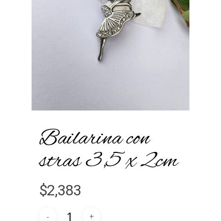
Bailarina con
stras 3,5 x 2cm
$
2,383