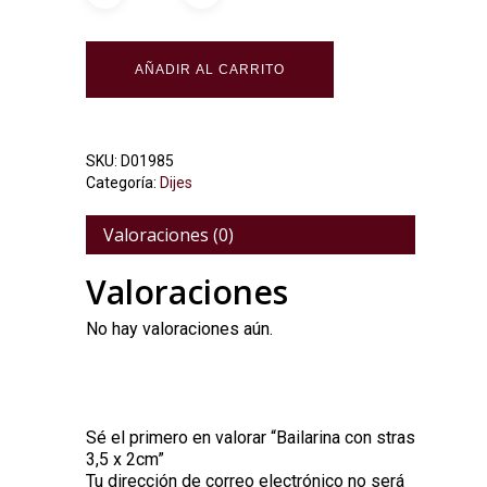
Alternative:
AÑADIR AL CARRITO
SKU:
D01985
Categoría:
Dijes
Valoraciones (0)
Valoraciones
No hay valoraciones aún.
Sé el primero en valorar “Bailarina con stras
3,5 x 2cm”
Tu dirección de correo electrónico no será
Alternative: