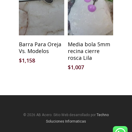
Seleccionar Opciones
Añadir Al Carrito
Barra Para Oreja
Media bola 5mm
Vs. Modelos
recina cierre
rosca Lila
$
1,158
$
1,007
© 2026 AB Acero. Sitio Web desarrollado por
Techno
Soluciones Informaticas