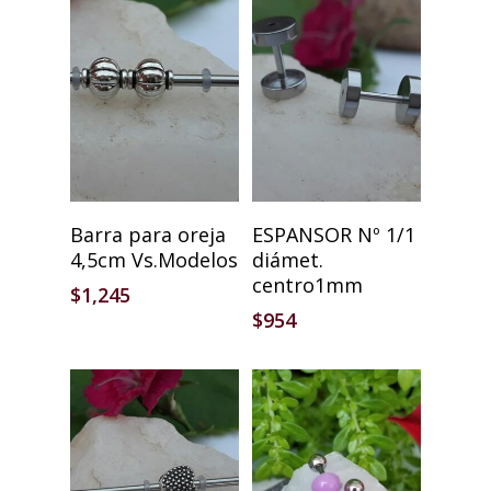
Seleccionar Opciones
Añadir Al Carrito
Barra para oreja
ESPANSOR Nº 1/1
4,5cm Vs.Modelos
diámet.
centro1mm
$
1,245
$
954