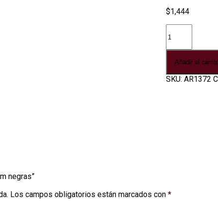
$
1,444
Aro
piercing
estrellas
3mm
Añadir al carrit
negras
cantidad
SKU:
AR1372
C
3mm negras”
da.
Los campos obligatorios están marcados con
*