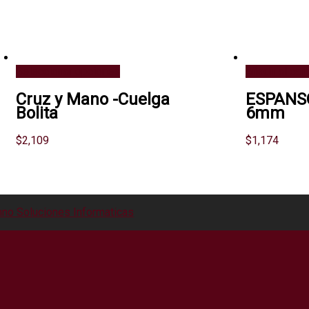
Seleccionar opciones
Añadir al carr
Cruz y Mano -Cuelga
ESPANSO
Bolita
6mm
$
2,109
$
1,174
no Soluciones Informaticas