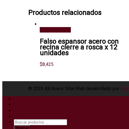
Productos relacionados
Añadir al carrito
Falso espansor acero con
recina cierre a rosca x 12
unidades
$
8,425
© 2026 AB Acero. Sitio Web desarrollado por
Tech
Home
Nosotros
Tienda
Contacto
Búsqueda
de
Buscar