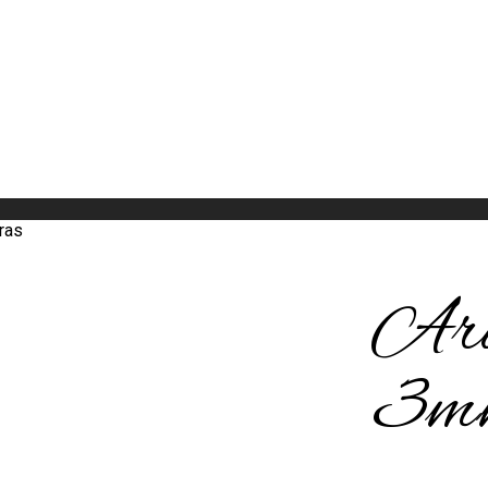
ras
Aro 
3mm