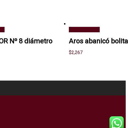
ito
Añadir al carrito
R Nº 8 diámetro
Aros abanicó boli
$
2,267