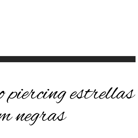
piercing estrellas
 negras