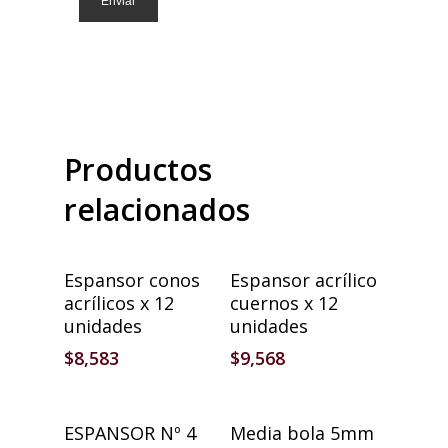
Productos
relacionados
Añadir Al Carrito
Añadir Al Carrito
Espansor conos
Espansor acrílico
acrílicos x 12
cuernos x 12
unidades
unidades
$
8,583
$
9,568
Añadir Al Carrito
Añadir Al Carrito
ESPANSOR Nº 4
Media bola 5mm