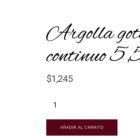
Argolla got
continuo 5,
$
1,245
AÑADIR AL CARRITO