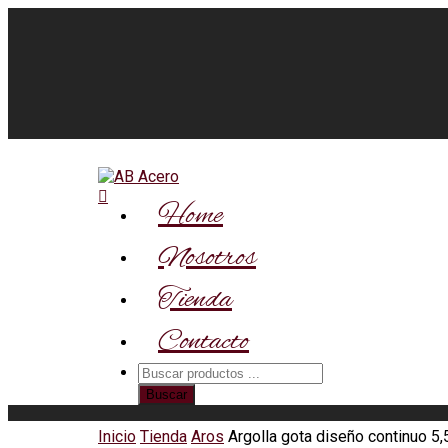
Home
Nosotros
Tienda
Contacto
Búsqueda
de
Buscar
productos
Inicio
Tienda
Aros
Argolla gota diseño continuo 5,