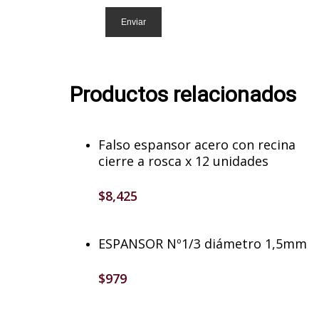
Productos relacionados
Añadir Al Carrito
Falso espansor acero con recina
cierre a rosca x 12 unidades
$
8,425
Añadir Al Carrito
ESPANSOR Nº1/3 diámetro 1,5mm
$
979