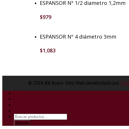
Añadir Al Carrito
ESPANSOR Nº 1/2 diametro 1,2mm
$
979
Añadir Al Carrito
ESPANSOR Nº 4 diámetro 3mm
$
1,083
© 2026 AB Acero. Sitio Web desarrollado por
Tech
Home
Nosotros
Tienda
Contacto
Búsqueda
de
Buscar
productos