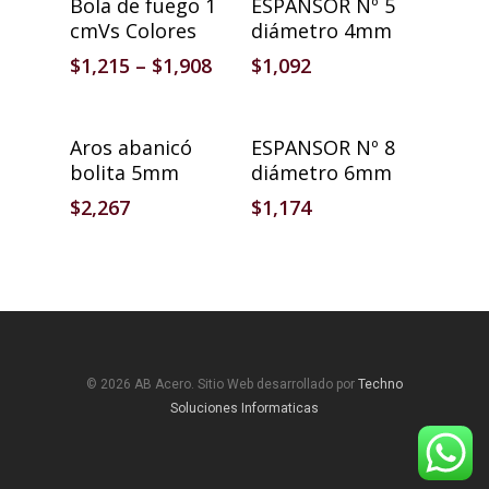
Bola de fuego 1
ESPANSOR Nº 5
cmVs Colores
diámetro 4mm
$
1,215
–
$
1,908
$
1,092
Añadir Al Carrito
Añadir Al Carrito
Aros abanicó
ESPANSOR Nº 8
bolita 5mm
diámetro 6mm
$
2,267
$
1,174
© 2026 AB Acero. Sitio Web desarrollado por
Techno
Soluciones Informaticas