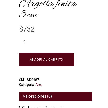
Argolla finita
5cm
$
732
Alternative:
AÑADIR AL CARRITO
SKU:
AR0687
Categoría:
Aros
Valoraciones (0)