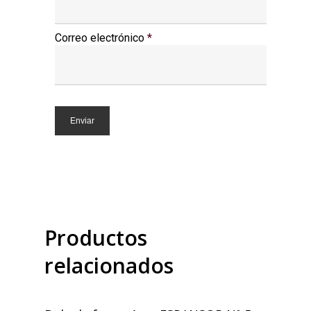
Correo electrónico
*
Productos
relacionados
Seleccionar Opciones
Añadir Al Carrito